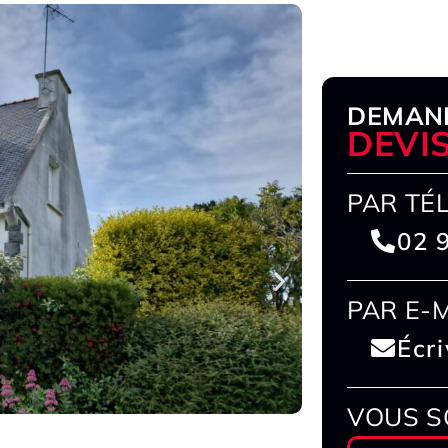
DEMAN
DEVI
PAR TÉ
02 
PAR E-
Écr
VOUS S