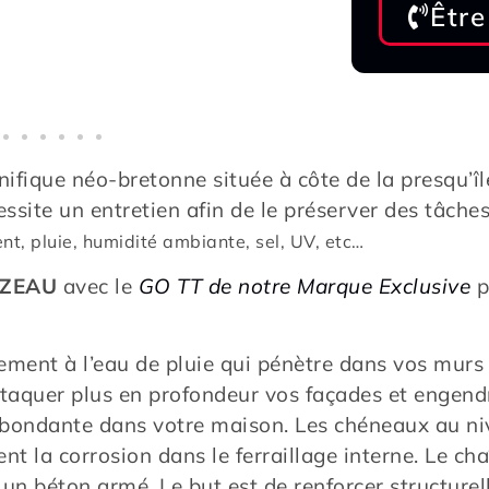
Être
ifique néo-bretonne située à côte de la presqu’îl
ssite un entretien afin de le préserver des tâches e
ent, pluie, humidité ambiante, sel, UV, etc…
RZEAU
avec le
GO TT de notre Marque Exclusive
p
lement à l’eau de pluie qui pénètre dans vos murs
ttaquer plus en profondeur vos façades et engendr
 abondante dans votre maison. Les chéneaux au ni
nt la corrosion dans le ferraillage interne. Le ch
 un béton armé. Le but est de renforcer structurel