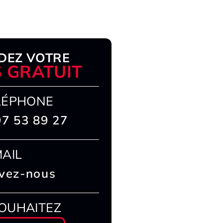
DEZ VOTRE
S GRATUIT
LÉPHONE
97 53 89 27
MAIL
ivez-nous
OUHAITEZ