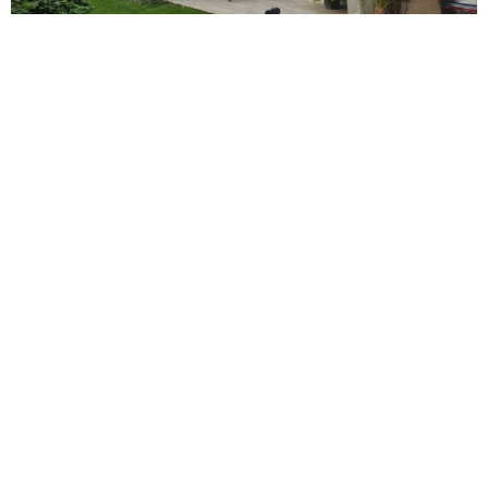
RAVALEMENT NEO-BRETONNE DAMGAN
–
56750
RENOVATION FACADE SURZUR 56450