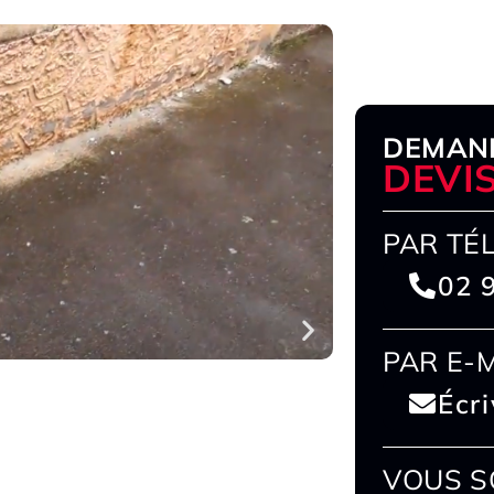
DEMAN
DEVI
PAR TÉ
02 
PAR E-
Écr
VOUS S