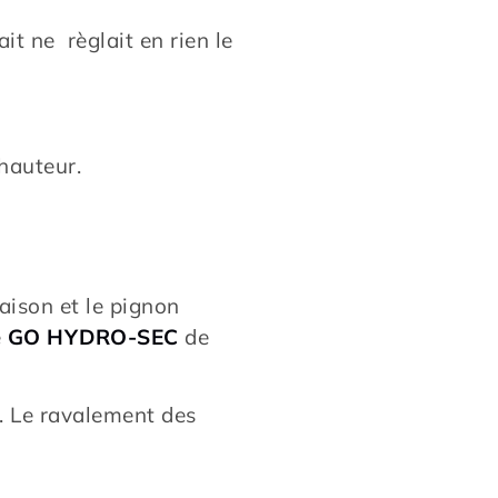
it ne règlait en rien le
hauteur.
aison et le pignon
e
GO HYDRO-SEC
de
é. Le ravalement des