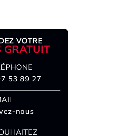
DEZ VOTRE
S GRATUIT
LÉPHONE
97 53 89 27
MAIL
ivez-nous
OUHAITEZ