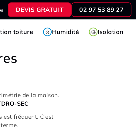
DEVIS GRATUIT
02 97 53 89 27
ve
ion toiture
Humidité
Isolation
res
rimétrie de la maison.
YDRO-SEC
 est fréquent. C’est
g terme.