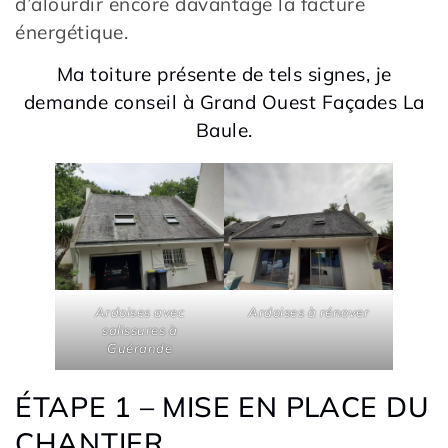
d’alourdir encore davantage la facture
énergétique.
Ma toiture présente de tels signes, je
demande conseil à Grand Ouest Façades La
Baule.
Ardoises avec
Ardoises à rénover
salissures à
Guérande
ÉTAPE 1 – MISE EN PLACE DU
CHANTIER