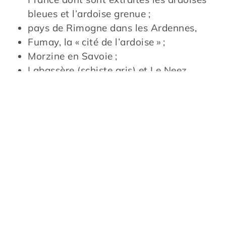
bleues et l’ardoise grenue ;
pays de Rimogne dans les Ardennes,
Fumay, la « cité de l’ardoise » ;
Morzine en Savoie ;
Labassère (schiste gris) et Le Neez
(schiste orangé) dans les Pyrénées.
À son tour, la Bretagne brandit fièrement son
pays de l’or bleu : Maël-Carhaix. Le
Parlement de Bretagne, récemment rénové
suite à un incendie, ou les Invalides en
témoignent.
Néanmoins, suite à la fermeture de
nombreuses ardoisières de l’hexagone,
l’importation d’Espagne s’avère
indispensable pour satisfaire la demande.