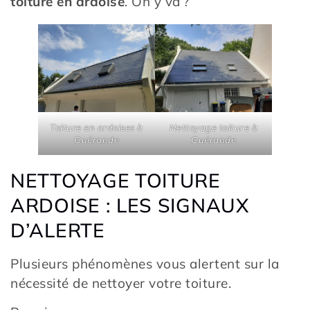
toiture en ardoise
. On y va ?
Toiture en ardoises à
Nettoyage toiture à
Guérande
Guérande
NETTOYAGE TOITURE
ARDOISE : LES SIGNAUX
D’ALERTE
Plusieurs phénomènes vous alertent sur la
nécessité de nettoyer votre toiture.