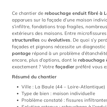
Ce chantier de
rebouchage enduit fibré à 
apparues sur la façade d’une maison individ
s’infiltre, fondations trop fragiles, nombreu
extérieurs des maisons. Entre microfissures
structurelles
ou
évolutives
. De quoi s’y per
façades et pignons nécessite un diagnostic 
pontage
répond à un problème d’étanchéité e
encore, plus d’options, dont le
rebouchage à
exactement ? Votre
façadier
préféré vous ex
Résumé du chantier
Ville : La Baule (44 – Loire-Atlantique)
Type de bien : maison individuelle
Problème constaté : fissures infiltrante
Solution retenue : rebouchage à l’endui