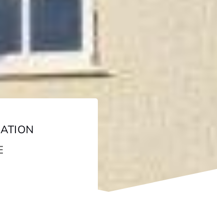
SATION
E