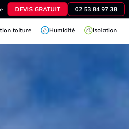
DEVIS GRATUIT
02 53 84 97 38
ve
ion toiture
Humidité
Isolation