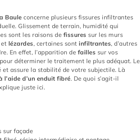
La Baule
concerne plusieurs fissures infiltrantes
uelle. Glissement de terrain, humidité qui
ses sont les raisons de
fissures
sur les murs
 et
lézardes
, certaines sont
infiltrantes
, d’autres
dre. En effet, l’apparition de
failles
sur vos
pour déterminer le traitement le plus adéquat. Le
t assure la stabilité de votre subjectile. Là
 l’aide d’un enduit fibré
. De quoi s’agit-il
plique juste ici.
s sur façade
t fibré, résine intermédiaire et pontage