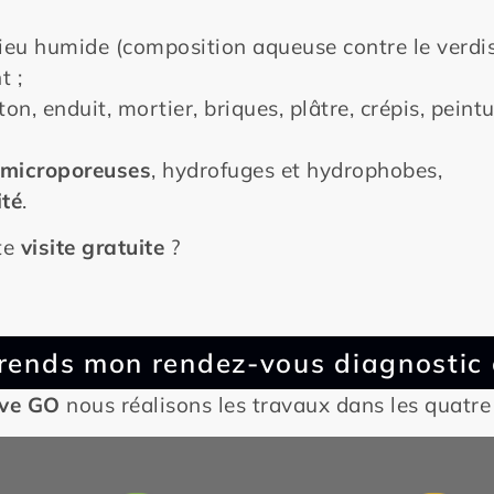
ieu humide (composition aqueuse contre le verdi
t ;
n, enduit, mortier, briques, plâtre, crépis, peintu
microporeuses
, hydrofuges et hydrophobes,
té
.
te
visite gratuite
?
prends mon rendez-vous diagnostic o
ive GO
nous réalisons les travaux dans les quatre