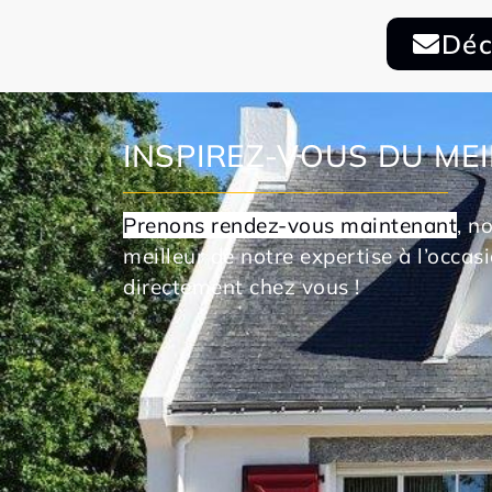
Déc
INSPIREZ-VOUS DU ME
Prenons rendez-vous maintenant
, n
meilleur de notre expertise à l’occa
directement chez vous !